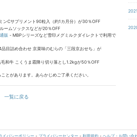
20
ミンCサプリメント90粒入（約1カ月分）が30％OFF
20
ルームソックスなどが20％OFF
通販
- MBPシリーズなど雪印メグミルクダイレクトで利用で
34品目詰め合わせ 京菜味のむらの「三段京おせち」が
黒毛和牛 こくうま霜降り切り落とし1.2kgが50％OFF
ることがあります。あらかじめご了承ください。
一覧に戻る
ライバシーポリシー
-
プライバシーセンター
-
利用規約
-
ヘルプ・お問い合