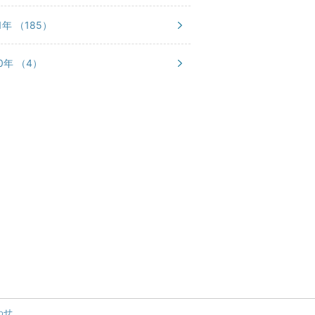
21年
（185）
20年
（4）
わせ