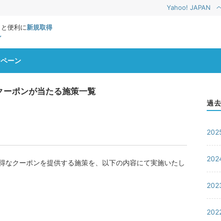
Yahoo! JAPAN
っと便利に
新規取得
ン
ンペーン
なクーポンが当たる施策一覧
過去
20
20
るお得なクーポンを提供する施策を、以下の内容にて実施いたし
20
20