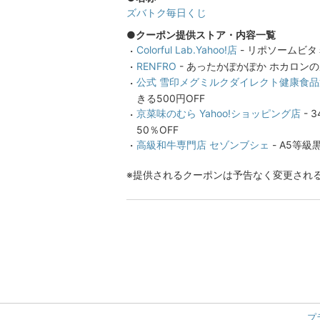
ズバトク毎日くじ
●クーポン提供ストア・内容一覧
Colorful Lab.Yahoo!店
- リポソームビタ
RENFRO
- あったかぽかぽか ホカロンの
公式 雪印メグミルクダイレクト健康食品
きる500円OFF
京菜味のむら Yahoo!ショッピング店
- 
50％OFF
高級和牛専門店 セゾンブシェ
- A5等級
提供されるクーポンは予告なく変更され
プ