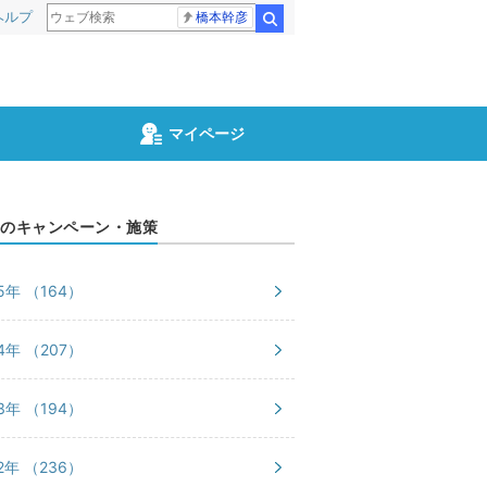
ヘルプ
橋本幹彦
検索
マイページ
のキャンペーン・施策
25年
（164）
24年
（207）
23年
（194）
22年
（236）